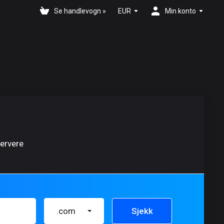
Se handlevogn »
EUR
Min konto
ervere
.com
Sjekk